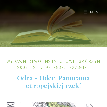
MENU
WYDAWNICTWO INSTYTUTOWE, SKÓRZYN
2008, ISBN: 978-83-922273-1-1
Odra - Oder. Panorama
europejskiej rzeki