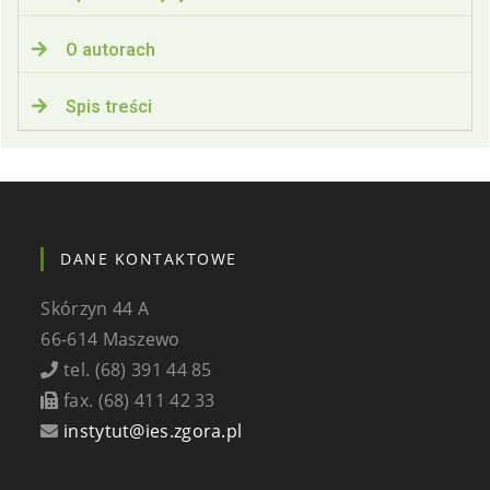
O autorach
Spis treści
DANE KONTAKTOWE
Skórzyn 44 A
66-614 Maszewo
tel. (68) 391 44 85
fax. (68) 411 42 33
instytut@ies.zgora.pl