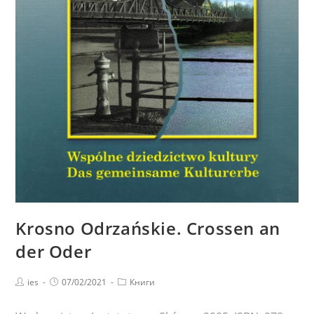
Krosno Odrzańskie. Crossen an
der Oder
Post
Запись
Post
ies
07/02/2021
Книги
author:
опубликована:
category: