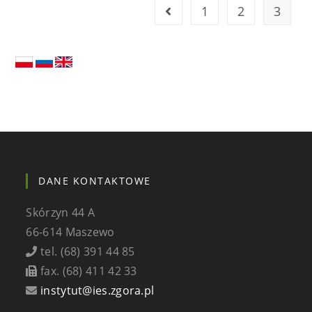
1
2
3
Go to the previous page
DANE KONTAKTOWE
Skórzyn 44 A
66-614 Maszewo
tel. (68) 391 44 85
fax. (68) 411 42 33
instytut@ies.zgora.pl