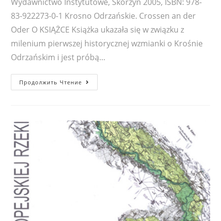
Wydawnictwo Instytutowe, Skórzyn 2005, ISBN: 978-
83-922273-0-1 Krosno Odrzańskie. Crossen an der
Oder O KSIĄŻCE Książka ukazała się w związku z
milenium pierwszej historycznej wzmianki o Krośnie
Odrzańskim i jest próbą…
Krosno
Продолжить Чтение
Odrzańskie.
Crossen
an
der
Oder