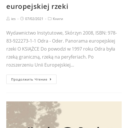
europejskiej rzeki
Post
Запись
Post
ies
07/02/2021
Книги
author:
опубликована:
category:
Wydawnictwo Instytutowe, Skórzyn 2008, ISBN: 978-
83-922273-1-1 Odra - Oder. Panorama europejskiej
rzeki O KSIĄŻCE Do powodzi w 1997 roku Odra była
rzeką graniczną, rzeką na peryferiach. Po
rozszerzeniu Unii Europejskiej…
Odra
Продолжить Чтение
—
Oder.
Panorama
europejskiej
rzeki