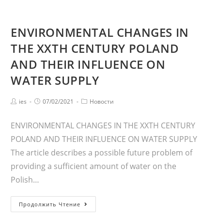
Перейти
к
МЕНЮ
ENVIRONMENTAL CHANGES IN
содержимому
THE XXTH CENTURY POLAND
AND THEIR INFLUENCE ON
WATER SUPPLY
Post
Запись
Post
ies
07/02/2021
Новости
author:
опубликована:
category:
ENVIRONMENTAL CHANGES IN THE XXTH CENTURY
POLAND AND THEIR INFLUENCE ON WATER SUPPLY
The article describes a possible future problem of
providing a sufficient amount of water on the
Polish…
ENVIRONMENTAL
Продолжить Чтение
CHANGES