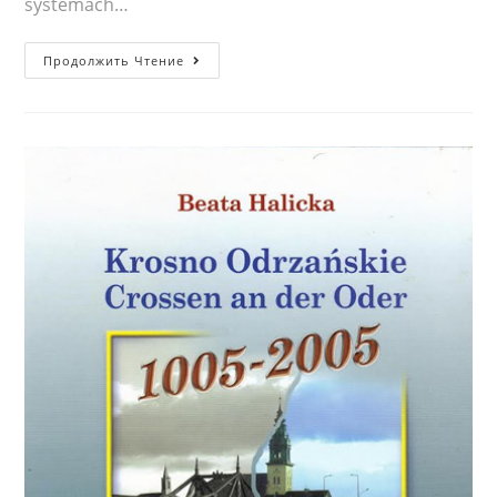
systemach…
Ekologia
Продолжить Чтение
stosowana
w
zrównoważonej
gospodarce
wodno-
ściekowej