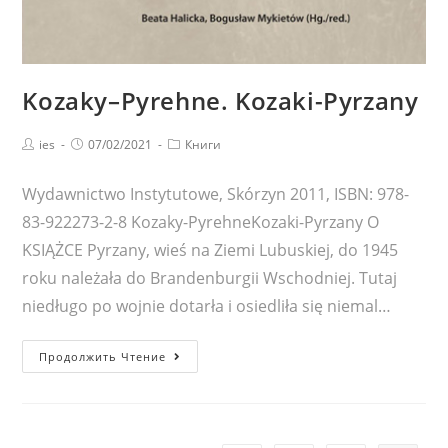
Kozaky–Pyrehne. Kozaki-Pyrzany
Post
Запись
Post
ies
07/02/2021
Книги
author:
опубликована:
category:
Wydawnictwo Instytutowe, Skórzyn 2011, ISBN: 978-
83-922273-2-8 Kozaky-PyrehneKozaki-Pyrzany O
KSIĄŻCE Pyrzany, wieś na Ziemi Lubuskiej, do 1945
roku należała do Brandenburgii Wschodniej. Tutaj
niedługo po wojnie dotarła i osiedliła się niemal…
Kozaky–
Продолжить Чтение
Pyrehne.
Kozaki-
Pyrzany