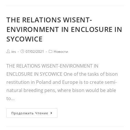
IN
THE
THE RELATIONS WISENT-
XXTH
ENVIRONMENT IN ENCLOSURE IN
CENTURY
SYCOWICE
POLAND
AND
Post
Запись
Post
ies
07/02/2021
Новости
author:
опубликована:
category:
THEIR
INFLUENCE
THE RELATIONS WISENT-ENVIRONMENT IN
ON
ENCLOSURE IN SYCOWICE One of the tasks of bison
WATER
restitution in Poland and Europe is to create semi-
SUPPLY
natural breeding pens, where bison would be able
to…
THE
Продолжить Чтение
RELATIONS
WISENT-